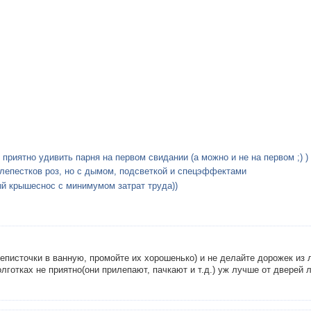
приятно удивить парня на первом свидании (а можно и не на первом ;) )
лепестков роз, но с дымом, подсветкой и спецэффектами
й крышеснос с минимумом затрат труда))
еписточки в ванную, промойте их хорошенько) и не делайте дорожек из л
лготках не приятно(они прилепают, пачкают и т.д.) уж лучше от дверей 