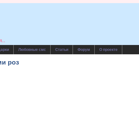
..
дарки
Любовные смс
Статьи
Форум
О проекте
ми роз