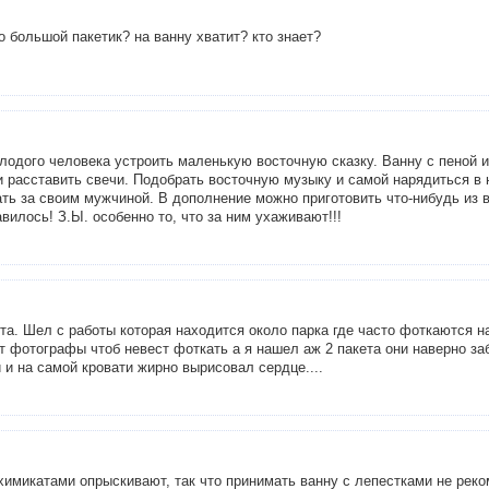
то большой пакетик? на ванну хватит? кто знает?
одого человека устроить маленькую восточную сказку. Ванну с пеной и
и расставить свечи. Подобрать восточную музыку и самой нарядиться в 
ть за своим мужчиной. В дополнение можно приготовить что-нибудь из 
вилось! З.Ы. особенно то, что за ним ухаживают!!!
нта. Шел с работы которая находится около парка где часто фоткаются н
т фотографы чтоб невест фоткать а я нашел аж 2 пакета они наверно за
 и на самой кровати жирно вырисовал сердце....
 химикатами опрыскивают, так что принимать ванну с лепестками не рек