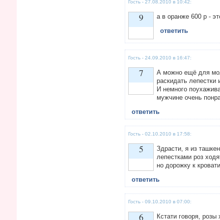
Гость - 27.08.2010 в 10:42:
9
а в оранже 600 р - э
ответить
Vote up!
Гость - 24.09.2010 в 16:47:
7
А можно ещё для мол
раскидать лепестки 
И немного поухажива
мужчине очень понра
Vote up!
ответить
Гость - 02.10.2010 в 17:58:
5
Здрасти, я из ташке
лепестками роз ходя
но дорожку к кровати
Vote up!
ответить
Гость - 09.10.2010 в 07:00:
6
Кстати говоря, розы