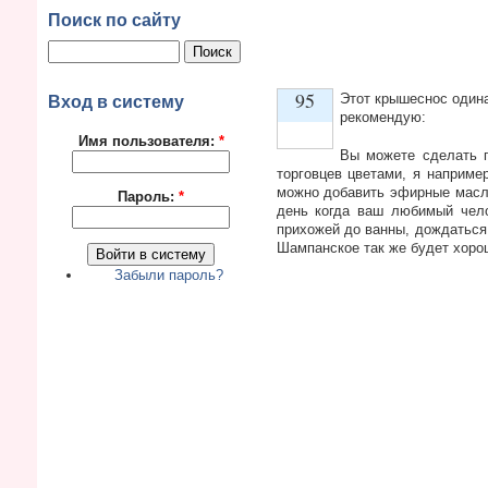
Поиск по сайту
95
Этот крышеснос одина
Вход в систему
рекомендую:
Имя пользователя:
*
Вы можете сделать п
Vote up!
торговцев цветами, я например
можно добавить эфирные масла,
Пароль:
*
день когда ваш любимый чело
прихожей до ванны, дождаться 
Шампанское так же будет хоро
Забыли пароль?