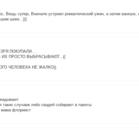
с, Вещь супер, Вначале устроил романтический ужин, а затем ванную, 
шом шоке...)))
ЗРЯ ПОКУПАЛИ...
 ИХ ПРОСТО ВЫБРАСЫВАЮТ...((
ОГО ЧЕЛОВЕКА НЕ ЖАЛКО))
выкидывают
я таких случаев либо свадеб собирают в пакеты
я мама флориист