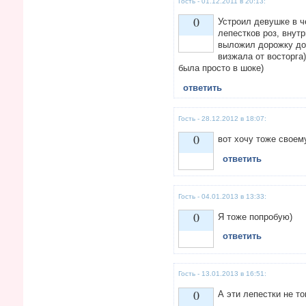
Гость - 01.12.2011 в 20:13:
0
Устроил девушке в ч
лепестков роз, внут
выложил дорожку до 
визжала от восторга
Vote up!
была просто в шоке)
ответить
Гость - 28.12.2012 в 18:07:
0
вот хочу тоже своем
ответить
Vote up!
Гость - 04.01.2013 в 13:33:
0
Я тоже попробую)
ответить
Vote up!
Гость - 13.01.2013 в 16:51:
0
А эти лепестки не то