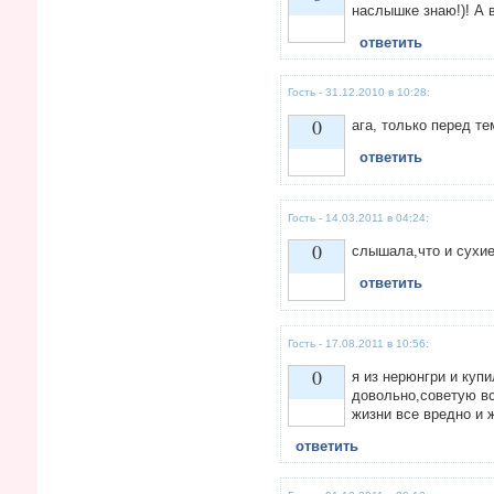
наслышке знаю!)! А 
ответить
Vote up!
Гость - 31.12.2010 в 10:28:
0
ага, только перед те
ответить
Vote up!
Гость - 14.03.2011 в 04:24:
0
слышала,что и сухие
ответить
Vote up!
Гость - 17.08.2011 в 10:56:
0
я из нерюнгри и куп
довольно,советую вс
жизни все вредно и 
Vote up!
ответить