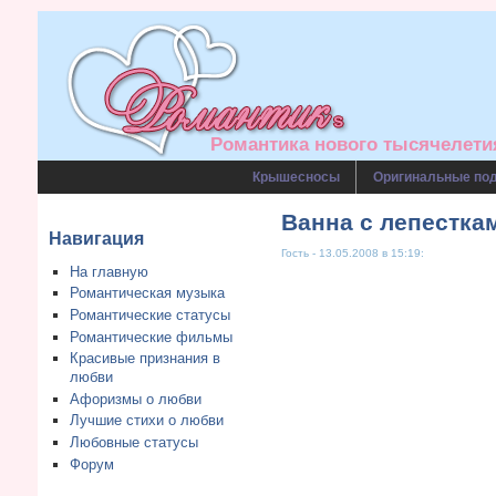
Романтика нового тысячелетия
Крышесносы
Оригинальные по
Ванна с лепестка
Навигация
Гость - 13.05.2008 в 15:19:
На главную
Романтическая музыка
Романтические статусы
Романтические фильмы
Красивые признания в
любви
Афоризмы о любви
Лучшие стихи о любви
Любовные статусы
Форум