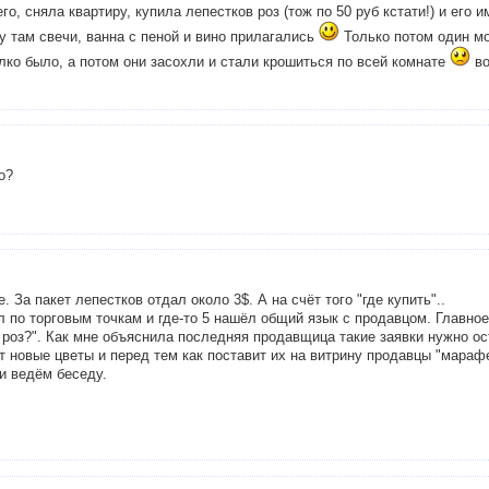
го, сняла квартиру, купила лепестков роз (тож по 50 руб кстати!) и его
у там свечи, ванна с пеной и вино прилагались
Только потом один мо
лко было, а потом они засохли и стали крошиться по всей комнате
во
о?
 За пакет лепестков отдал около 3$. А на счёт того "где купить"..
л по торговым точкам и где-то 5 нашёл общий язык с продавцом. Главное
 роз?". Как мне объяснила последняя продавщица такие заявки нужно ос
т новые цветы и перед тем как поставит их на витрину продавцы "мараф
 и ведём беседу.