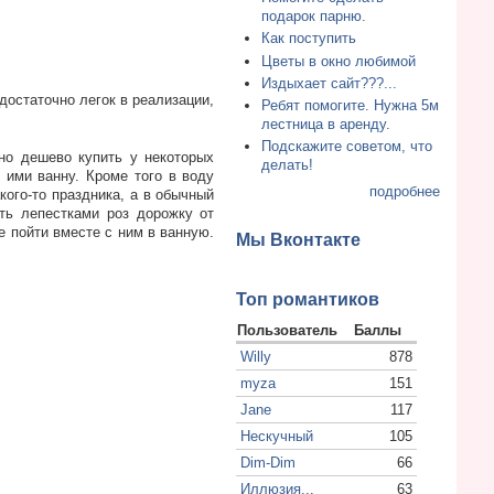
подарок парню.
Как поступить
Цветы в окно любимой
Издыхает сайт???...
достаточно легок в реализации,
Ребят помогите. Нужна 5м
лестница в аренду.
Подскажите советом, что
но дешево купить у некоторых
делать!
е ими ванну. Кроме того в воду
подробнее
кого-то праздника, а в обычный
ть лепестками роз дорожку от
е пойти вместе с ним в ванную.
Мы Вконтакте
Топ романтиков
Пользователь
Баллы
Willy
878
myza
151
Jane
117
Нескучный
105
Dim-Dim
66
Иллюзия...
63