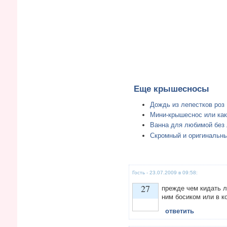
Еще крышесносы
Дождь из лепестков роз
Мини-крышеснос или как 
Ванна для любимой без 
Скромный и оригинальны
Гость - 23.07.2009 в 09:58:
27
прежде чем кидать л
ним босиком или в ко
ответить
Vote up!