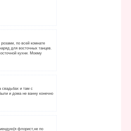
 розами, по всей комнате
наряд для восточных танцев.
восточной кухни. Моему
а свадьбах и там с
были и дома не ванну конечно
омендую(я флорист,не по