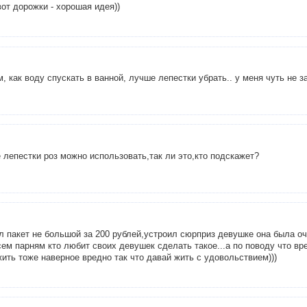
вот дорожки - хорошая идея))
м, как воду спускать в ванной, лучше лепестки убрать.. у меня чуть не за
 лепестки роз можно использовать,так ли это,кто подскажет?
ил пакет не большой за 200 рублей,устроил сюрприз девушке она была оч
ем парням кто любит своих девушек сделать такое...а по поводу что вр
жить тоже наверное вредно так что давай жить с удовольствием)))