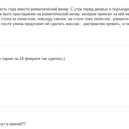
есть года вместе романтический вечер. С утра перед дверью в подъезд
ри было приглашение на романтический вечер. вечером приехал за ней на
стола из лепестков, повсюду свечки, на столе тоже лепестки...романтич
) после ужина предложил ей сделать массаж... расправляю кровать, а та
у парню на 14 февраля так сделать:)
нут в ванной??