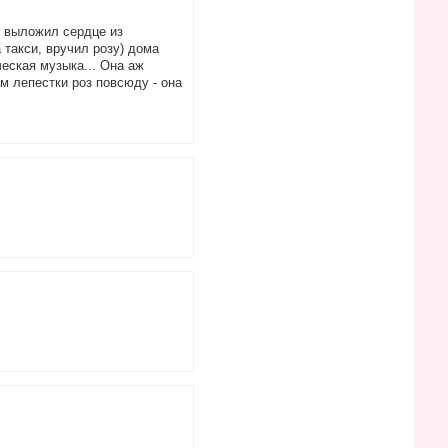
е выложил сердце из
 такси, вручил розу) дома
еская музыка... Она аж
м лепестки роз повсюду - она