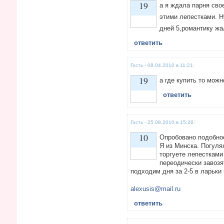
19
а я ждала парня свое
этими лепестками. Н
дней 5,романтику жа
Vote up!
ответить
Гость - 08.04.2010 в 11:21:
19
а где купить то можн
ответить
Vote up!
Гость - 25.08.2010 в 15:26:
10
Опробовано подобное.
Я из Минска. Погуля
торгуете лепестками
переодически завозя
Vote up!
подходим дня за 2-5 в ларьки
alexusis@mail.ru
ответить