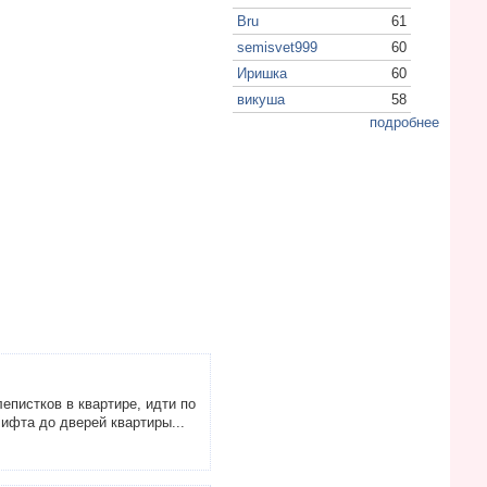
Bru
61
semisvet999
60
Иришка
60
викуша
58
подробнее
епистков в квартире, идти по
лифта до дверей квартиры...