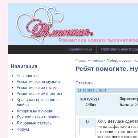
Романтика нового тысячелетия
Крышесносы
Оригинальные пода
Главная
»
Форумы
»
Любовь и романтика
Навигация
Ребят помогите. Ну
На главную
Романтическая музыка
Ответить
Романтические статусы
13.10.2013 в 16:48
Романтические фильмы
sanyazp
Зарегист
Красивые признания в
Offline
Баллы
: 2
любви
Афоризмы о любви
Лучшие стихи о любви
0
Хочу девушке сделат
Любовные статусы
не на асфальте а на 
Форум
строения стоят почти
как раз перед окнами
Vote up!