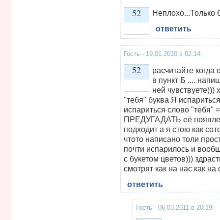
52
Неплохо...Только 
ответить
Vote up!
Гость - 19.01.2010 в 02:14:
52
расчитайте когда о
в пункт Б .... нап
ней чувствуете))) 
Vote up!
"тебя" буква Я испариться
испариться слово "тебя" =
ПРЕДУГАДАТЬ её появление
подходит а я стою как сот
чтото написано толи прос
почти испарилось и вообщ
с букетом цветов))) здрас
смотрят как на нас как на
ответить
Гость - 06.03.2011 в 20:19: