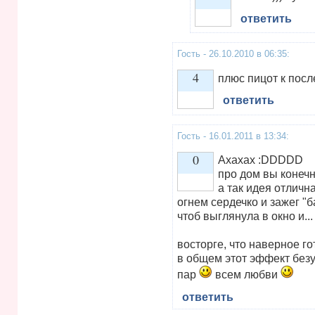
ответить
Vote up!
Гость - 26.10.2010 в 06:35:
4
плюс пицот к после
ответить
Vote up!
Гость - 16.01.2011 в 13:34:
0
Ахахах :DDDDD
про дом вы конечн
а так идея отличн
Vote up!
огнем сердечко и зажег "
чтоб выглянула в окно и..
восторге, что наверное г
в общем этот эффект без
пар
всем любви
ответить