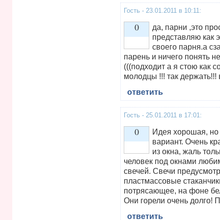
Гость - 23.01.2011 в 10:11:
0
да, парни ,это про
представляю как э
своего парня.а сз
Vote up!
парень и ничего понять не
(((подходит а я стою как с
молодцы !!! так держать!!
ответить
Гость - 25.01.2011 в 17:01:
0
Идея хорошая, но 
вариант. Очень к
из окна, жаль тол
Vote up!
человек под окнами люби
свечей. Свечи предусмот
пластмассовые стаканчики
потрясающее, на фоне бел
Они горели очень долго! П
ответить