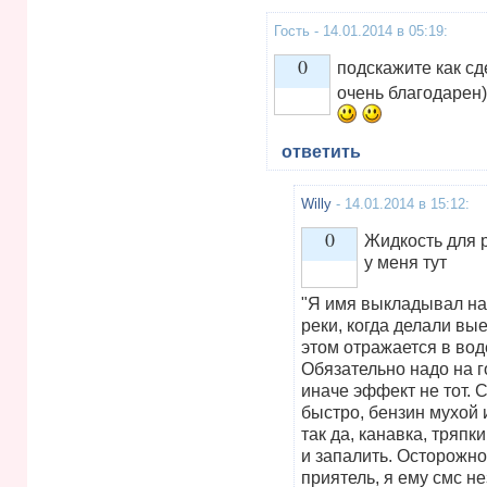
Гость - 14.01.2014 в 05:19:
0
подскажите как сд
очень благодарен)
Vote up!
ответить
Willy
- 14.01.2014 в 15:12:
0
Жидкость для 
у меня тут
Vote up!
"Я имя выкладывал на
реки, когда делали вы
этом отражается в вод
Обязательно надо на г
иначе эффект не тот. 
быстро, бензин мухой 
так да, канавка, тряпк
и запалить. Осторожно
приятель, я ему смс н