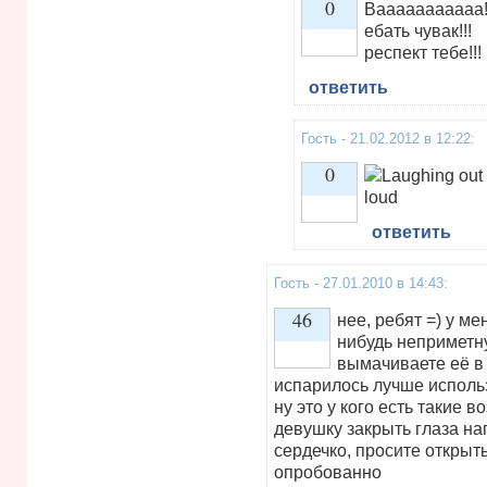
0
Вааааааааааа!
ебать чувак!!!
респект тебе!!!
Vote up!
ответить
Гость - 21.02.2012 в 12:22:
0
ответить
Vote up!
Гость - 27.01.2010 в 14:43:
46
нее, ребят =) у м
нибудь неприметну
вымачиваете её в 
Vote up!
испарилось лучше исполь
ну это у кого есть такие 
девушку закрыть глаза н
сердечко, просите открыт
опробованно