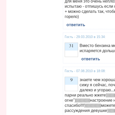
для меня это очень неплох
испытаю - отпишусь если 
+ можно сделать так, что
горело)
ответить
Гость - 29.03.2010 в 15:34:
31
Вместо бензина м
испаряется дольш
ответить
Vote up!
Гость - 07.08.2010 в 18:08:
9
знаете чем хороша
сижу я сейчас, по
далеко и угораю...н
Vote up!
парни реально жжете))))))
огне"))))))))))))настроени
спасибо!!!!)))))))))))))може
рассуждения девушке))))))))