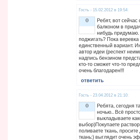
Гость - 15.02.2012 в 19:54:
0
Ребят, вот сейчас 
балконом в придач
нибудь придумаю.
Vote up!
поджигать? Пока веревка
единственный вариант. Ин
автор идеи (респект неим
надпись бензином предст
кто-то сможет что-то пре
очень благодарен!!!
ответить
Гость - 23.04.2012 в 21:10:
0
Ребята, сегодня т
ночью.. Всё просто
выкладываете как
Vote up!
выбор)Покупаете раствори
поливаете ткань, просите
ткань:) выглядит очень э