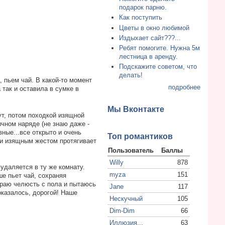
подарок парню.
Как поступить
Цветы в окно любимой
Издыхает сайт???...
Ребят помогите. Нужна 5м
лестница в аренду.
Подскажите советом, что
делать!
 пьем чай. В какой-то момент
подробнее
 так и оставила в сумке в
Мы Вконтакте
ут, потом походкой изящной
ичном наряде (не знаю даже -
вные...все открыто и очень
Топ романтиков
я и изящным жестом протягивает
Пользователь
Баллы
Willy
878
 удаляется в ту же комнату.
myza
151
ше пьет чай, сохраняя
ираю челюсть с пола и пытаюсь
Jane
117
оказалось, дорогой! Наше
Нескучный
105
Dim-Dim
66
Иллюзия...
63