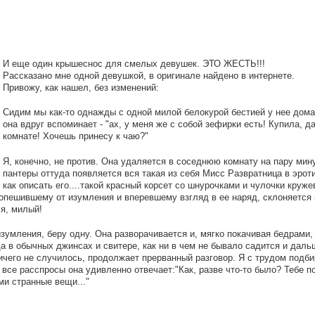
И еще один крышеснос для смелых девушек. ЭТО ЖЕСТЬ!!!
Рассказано мне одной девушкой, в оригинале найдено в интернете.
Привожу, как нашел, без изменений:
Сидим мы как-то однажды с одной милой белокурой бестией у нее дома,
она вдруг вспоминает - "ах, у меня же с собой зефирки есть! Купила, да
комнате! Хочешь принесу к чаю?"
Я, конечно, не против. Она удаляется в соседнюю комнату на пару мин
пантеры оттуда появляется вся такая из себя Мисс Развратница в эрот
как описать его....такой красный корсет со шнурочками и чулочки круже
е, опешившему от изумления и вперевшему взгляд в ее наряд, склоняетс
я, милый!
изумления, беру одну. Она разворачивается и, мягко покачивая бедрами,
а в обычных джинсах и свитере, как ни в чем не бывало садится и даль
ичего не случилось, продолжает прерванный разговор. Я с трудом подб
 все расспросы она удивленно отвечает:"Как, разве что-то было? Тебе п
ми странные вещи..."