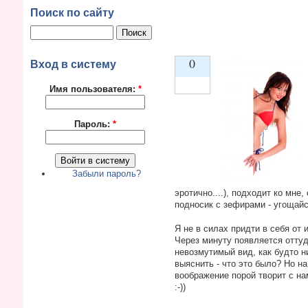
Поиск по сайту
0
Вход в систему
Имя пользователя:
*
Vote up!
Пароль:
*
Забыли пароль?
эротично....), подходит ко мн
подносик с зефирами - угощайс
Я не в силах придти в себя от 
Через минуту появляется оттуд
невозмутимый вид, как будто н
выяснить - что это было? Но на
воображение порой творит с на
:-))