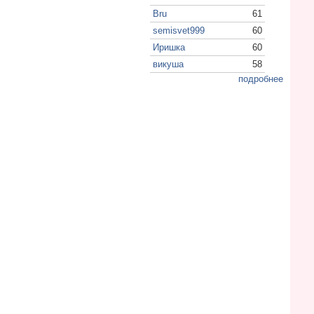
Bru
61
semisvet999
60
Иришка
60
викуша
58
подробнее