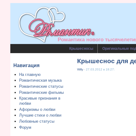
Романтика нового тысячелетия
Крышесносы
Оригинальные по
Крышеснос для д
Навигация
Willy
- 27.03.2012 в 18:27:
На главную
Романтическая музыка
Романтические статусы
Романтические фильмы
Красивые признания в
любви
Афоризмы о любви
Лучшие стихи о любви
Любовные статусы
Форум