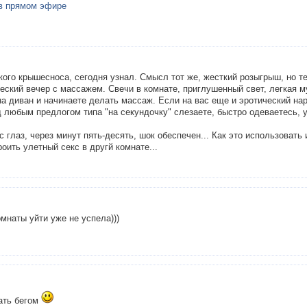
 в прямом эфире
кого крышесноса, сегодня узнал. Смысл тот же, жесткий розыгрыш, но т
ский вечер с массажем. Свечи в комнате, приглушенный свет, легкая м
на диван и начинаете делать массаж. Если на вас еще и эротический нар
 любым предлогом типа "на секундочку" слезаете, быстро одеваетесь, 
с глаз, через минут пять-десять, шок обеспечен... Как это использовать 
оить улетный секс в другй комнате...
омнаты уйти уже не успела)))
ать бегом