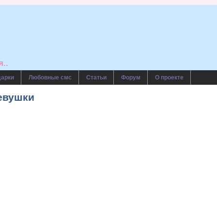
..
дарки
Любовные смс
Статьи
Форум
О проекте
евушки