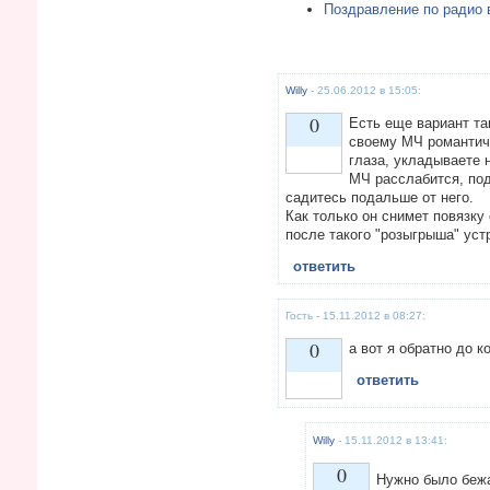
Поздравление по радио
Willy
- 25.06.2012 в 15:05:
0
Есть еще вариант та
своему МЧ романтиче
глаза, укладываете 
МЧ расслабится, под
Vote up!
садитесь подальше от него.
Как только он снимет повязку 
после такого "розыгрыша" устр
ответить
Гость - 15.11.2012 в 08:27:
0
а вот я обратно до к
ответить
Vote up!
Willy
- 15.11.2012 в 13:41:
0
Нужно было беж