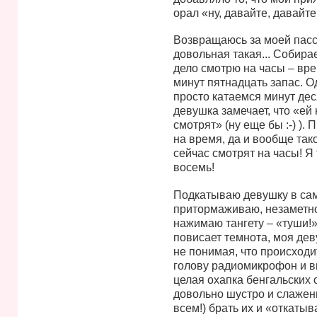
орал «ну, давайте, давайте
Возвращаюсь за моей пасси
довольная такая... Собирае
дело смотрю на часы – вре
минут пятнадцать запас. О
просто катаемся минут дес
девушка замечает, что «ей 
смотрят» (ну еще бы :-) ).
на время, да и вообще так
сейчас смотрят на часы! Я
восемь!
Подкатываю девушку в самы
притормаживаю, незаметно
нажимаю тангету – «туши!»
повисает темнота, моя дев
не понимая, что происходи
голову радиомикрофон и в
целая охапка бенгальских 
довольно шустро и слаженн
всем!) брать их и «откатыв