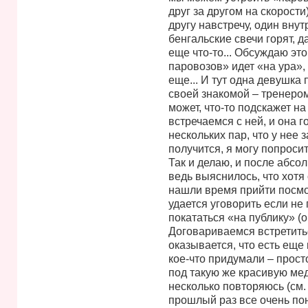
друг за другом на скорости
другу навстречу, один внутр
бенгальские свечи горят, д
еще что-то... Обсуждаю это
паровозов» идет «на ура», 
еще... И тут одна девушка
своей знакомой – тренером
может, что-то подскажет на
встречаемся с ней, и она г
нескольких пар, что у нее 
получится, я могу попросит
Так и делаю, и после абсо
ведь выяснилось, что хотя 
нашли время прийти посмотр
удается уговорить если не
покататься «на публику» (
Договариваемся встретитьс
оказывается, что есть еще 
кое-что придумали – прост
под такую же красивую мед
несколько повторяюсь (см. 
прошлый раз все очень пон