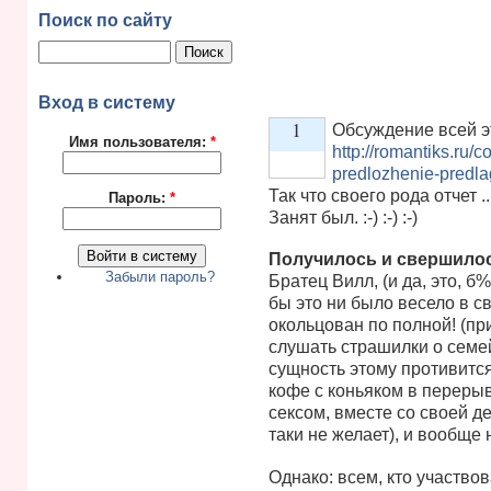
Поиск по сайту
Вход в систему
1
Обсуждение всей эт
Имя пользователя:
*
http://romantiks.ru/
predlozhenie-predlag
Vote up!
Так что своего рода отчет ...
Пароль:
*
Занят был. :-) :-) :-)
Получилось и свершилос
Забыли пароль?
Братец Вилл, (и да, это, б%
бы это ни было весело в св
окольцован по полной! (при
слушать страшилки о семе
сущность этому противится,
кофе с коньяком в переры
сексом, вместе со своей д
таки не желает), и вообще
Однако: всем, кто участвов