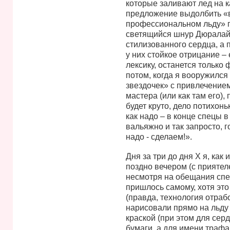
которые заливают лед на к
предложение выдолбить «
профессиональном льду» г
светящийся шнур Дюралай
стилизованного сердца, а 
у них стойкое отрицание –
лексику, останется только 
потом, когда я вооружился
звездочек» с привлечением
мастера (или как там его),
будет круто, дело потихон
как надо – в конце спецы 
вальяжно и так запросто, г
надо - сделаем!».
Дня за три до дня Х я, как
поздно вечером (с приятел
несмотря на обещания спец
пришлось самому, хотя это
(правда, технология отраб
нарисовали прямо на льду
краской (при этом для сер
бумаги, а для имени траф