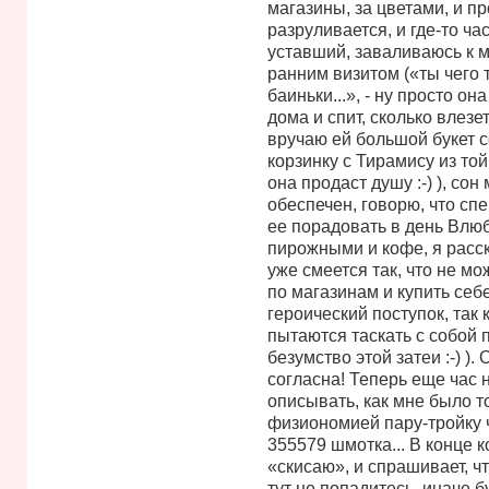
магазины, за цветами, и пр
разруливается, и где-то ча
уставший, заваливаюсь к м
ранним визитом («ты чего 
баиньки...», - ну просто он
дома и спит, сколько влезет
вручаю ей большой букет 
корзинку с Тирамису из той
она продаст душу :-) ), сон
обеспечен, говорю, что сп
ее порадовать в день Влюб
пирожными и кофе, я расск
уже смеется так, что не мо
по магазинам и купить себе 
героический поступок, так 
пытаются таскать с собой 
безумство этой затеи :-) ).
согласна! Теперь еще час 
описывать, как мне было т
физиономией пару-тройку ч
355579 шмотка... В конце к
«скисаю», и спрашивает, ч
тут не попадитесь, иначе б