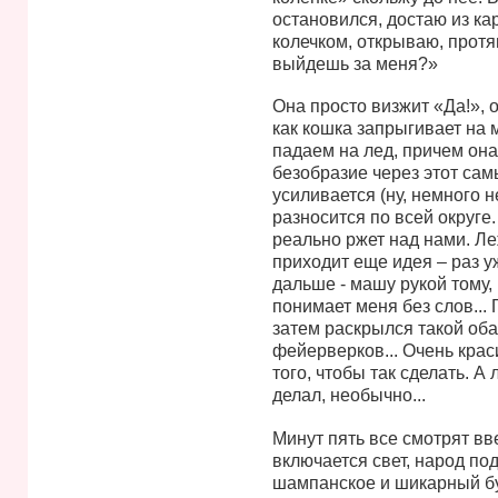
остановился, достаю из ка
колечком, открываю, протяг
выйдешь за меня?»
Она просто визжит «Да!», от
как кошка запрыгивает на 
падаем на лед, причем она
безобразие через этот са
усиливается (ну, немного н
разносится по всей округе.
реально ржет над нами. Ле
приходит еще идея – раз уж
дальше - машу рукой тому,
понимает меня без слов... 
затем раскрылся такой оба
фейерверков... Очень крас
того, чтобы так сделать. А 
делал, необычно...
Минут пять все смотрят вв
включается свет, народ по
шампанское и шикарный бу