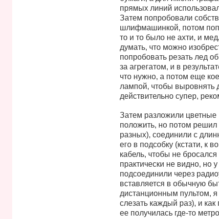
прямых линий использовал
Затем попробовали собств
шлифмашинкой, потом поп
то и то было не ахти, и ме
думать, что можно изобрес
попробовать резать лед о
за агрегатом, и в результа
что нужно, а потом еще ко
лампой, чтобы выровнять д
действительно супер, рек
Затем разложили цветные 
положить, но потом решил 
разных), соединили с дли
его в подсобку (кстати, к в
кабель, чтобы не бросался 
практически не видно, но 
подсоединили через радиоу
вставляется в обычную быт
дистанционным пультом, я 
слезать каждый раз), и как
ее получилась где-то метр