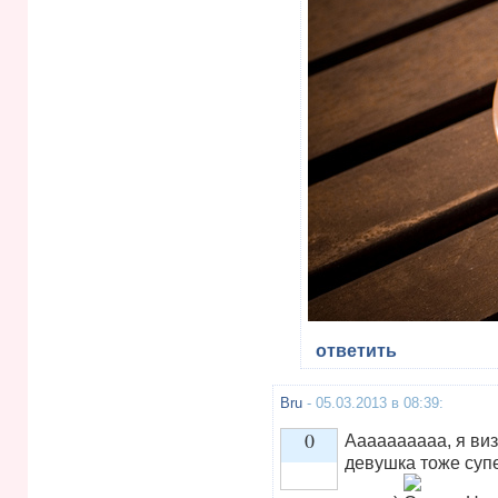
ответить
Bru
- 05.03.2013 в 08:39:
0
Аааааааааа, я виз
девушка тоже супе
Vote up!