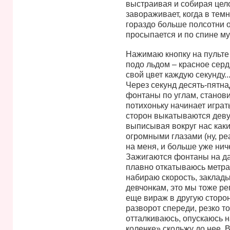
выстраивая и собирая цело
завораживает, когда в тем
гораздо больше полсотни о
просыпается и по спине мур
Нажимаю кнопку на пульте 
подо льдом – красное сер
свой цвет каждую секунду.
Через секунд десять-пятна
фонтаны по углам, станови
потихоньку начинает игра
сторон выкатываются деву
выписывая вокруг нас каки
огромными глазами (ну, реа
на меня, и больше уже нич
Зажигаются фонтаны на да
плавно откатываюсь метра 
набираю скорость, заклад
девчонкам, это мы тоже ре
еще вираж в другую сторону
разворот спереди, резко т
отталкиваюсь, опускаюсь на
коленке» скольжу до нее. 