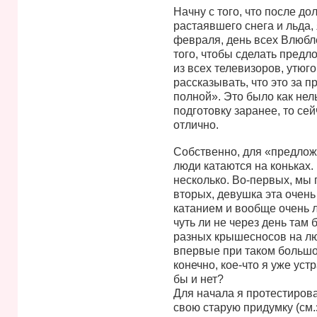
Начну с того, что после до
растаявшего снега и льда, 
февраля, день всех Влюбл
того, чтобы сделать предло
из всех телевизоров, утюг
рассказывать, что это за п
полной». Это было как нельз
подготовку заранее, то се
отлично.
Собственно, для «предлож
люди катаются на коньках.
несколько. Во-первых, мы 
вторых, девушка эта очен
катанием и вообще очень л
чуть ли не через день там 
разных крышесносов на люд
впервые при таком большом
конечно, кое-что я уже уст
бы и нет?
Для начала я протестиров
свою старую придумку (см.з