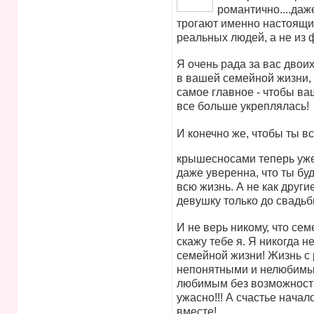
романтично....даж
Vote up!
трогают именно настоящи
реальных людей, а не из 
Я очень рада за вас двои
в вашей семейной жизни,
самое главное - чтобы в
все больше укреплялась!
И конечно же, чтобы ты 
крышесносами теперь уже
даже уверенна, что ты б
всю жизнь. А не как друг
девушку только до свадьб
И не верь никому, что сем
скажу тебе я. Я никогда н
семейной жизни! Жизнь с 
непонятными и нелюбимым
любимым без возможности
ужасно!!! А счастье начало
вместе!