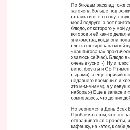
По блюдам расклад тоже с
заточена больше под всяки
столика и всего сопутству
моей подруге, а вот пригот
блюдо, от которого у мой д
которое я ей как-то делал
знакомства, когда она поп
слегка шокирована моей ку
«нашпигована» практическ
хвалюсь сейчас). Блюдо вы
очень вкусно :-). Ну и плю
вино, фрукты и СЫР (именн
сырами), а еще горячий шо
недавнего времени я и хле
это м-м-м-ммм), а у девушк
набора :-) Еще в запасе и «
сомневаюсь, что до них дой
Но вернемся в День Всех В
Проблема в том, что это р
отпрашиваться с работы, и
кафешку, на каток, к себе 