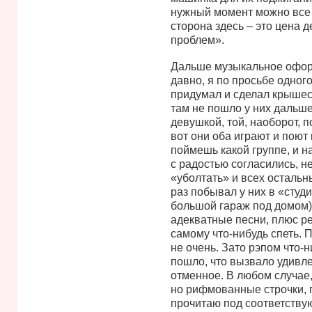
нужный момент можно все 
сторона здесь – это цена де
проблем».
Дальше музыкальное оформ
давно, я по просьбе одног
придумал и сделал крышесн
там не пошло у них дальше 
девушкой, той, наоборот, 
вот они оба играют и поют
поймешь какой группе, и 
с радостью согласились, н
«уболтать» и всех остальны
раз побывал у них в «студ
большой гараж под домом)
адекватные песни, плюс р
самому что-нибудь спеть. 
не очень. Зато рэпом что-
пошло, что вызвало удивле
отменное. В любом случае, 
но рифмованные строчки, 
прочитаю под соответству