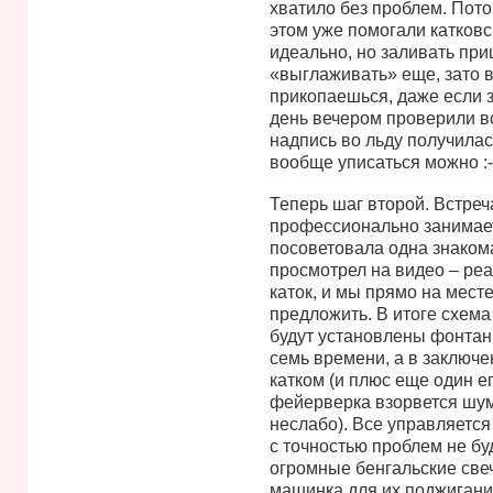
хватило без проблем. Пото
этом уже помогали катковс
идеально, но заливать при
«выглаживать» еще, зато вы
прикопаешься, даже если 
день вечером проверили в
надпись во льду получилас
вообще уписаться можно :-
Теперь шаг второй. Встреч
профессионально занимае
посоветовала одна знакома
просмотрел на видео – реа
каток, и мы прямо на месте
предложить. В итоге схема 
будут установлены фонтаны
семь времени, а в заключ
катком (и плюс еще один е
фейерверка взорвется шумо
неслабо). Все управляется 
с точностью проблем не бу
огромные бенгальские свечи
машинка для их поджигания