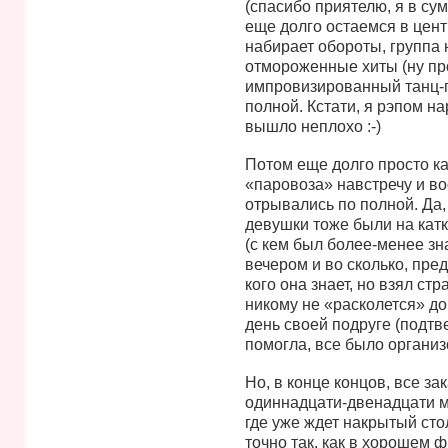
(спасибо приятелю, я в су
еще долго остаемся в цен
набирает обороты, группа 
отмороженные хиты (ну прос
импровизированный танц-п
полной. Кстати, я рэпом на
вышло неплохо :-)
Потом еще долго просто ка
«паровоза» навстречу и в
отрывались по полной. Да, 
девушки тоже были на катк
(с кем был более-менее зна
вечером и во сколько, пре
кого она знает, но взял ст
никому не «расколется» до 
день своей подруге (подтв
помогла, все было организ
Но, в конце концов, все за
одиннадцати-двенадцати 
где уже ждет накрытый стол
точно так, как в хорошем 