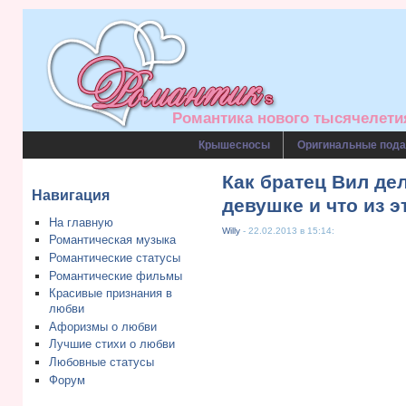
Романтика нового тысячелетия
Крышесносы
Оригинальные пода
Как братец Вил де
Навигация
девушке и что из 
На главную
Willy
- 22.02.2013 в 15:14:
Романтическая музыка
Романтические статусы
Романтические фильмы
Красивые признания в
любви
Афоризмы о любви
Лучшие стихи о любви
Любовные статусы
Форум