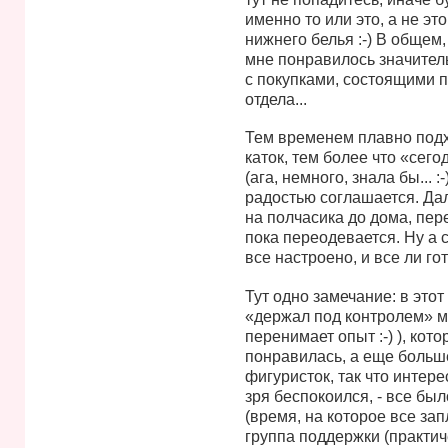
именно то или это, а не это 
нижнего белья :-) В общем
мне понравилось значитель
с покупками, состоящими п
отдела...
Тем временем плавно подхо
каток, тем более что «сего
(ага, немного, знала бы... :
радостью соглашается. Да
на полчасика до дома, пере
пока переодевается. Ну а с
все настроено, и все ли го
Тут одно замечание: в этот
«держал под контролем» м
перенимает опыт :-) ), кот
понравилась, а еще больш
фигуристок, так что интере
зря беспокоился, - все был
(время, на которое все за
группа поддержки (практич