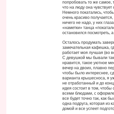
попробовать то же самое, 
что на люду она чувствует 
Немного покатались, чтобы
очень красиво получается, 
ничего не надо, у них глаз
«наметки» танца «покатали»
остановился посмотреть, а ч
Осталось продумать заверш
замечательная кафешка, где
работает моя лучшая (во в
С девушкой мы бывали там 
нравится, такое уютное ме
вечер на двоих, плавно пе
чтобы было интереснее, сд
варианта крышесноса, я уж
не отработанный и до конц
идея состоит в том, чтобы 
всеми блюдами, с оформлен
все будет точно так, как б
одна подруга, которая из 
домой и все успеет подгото