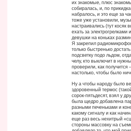
их знакомые, плюс знакомы
собиралась, и, по прикидк
набралось, и это еще за ч
тоже уже установили, муз
настраивались (тут косяк 
ехать за электрогрелками и
девушки на коньках размина
Я закрепил радиомикрофон 
только быстренько достать 
подсветку подо льдом, отд
челу, кто выключит в нужны
проверили, как получится 
настолько, чтобы было ниче
Ну а чтобы народу было ве
здоровенный термос (тако
сорок-пятьдесят, взял у др
была щедро добавлена пара
разными печеньками и кон
какому сигналу и как начи
еще раз весь нехитрый «с
стороны массовку на съемк
добавляло то, что мой при