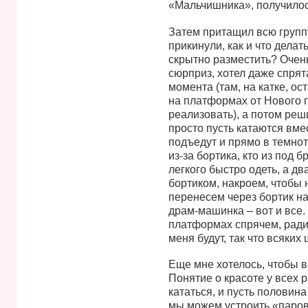
«Мальчишника», получилос
Затем притащил всю группу
прикинули, как и что делать
скрытно разместить? Очен
сюрприз, хотел даже спрят
момента (там, на катке, о
на платформах от Нового 
реализовать), а потом реши
просто пусть катаются вмес
подъедут и прямо в темноте
из-за бортика, кто из под 
легкого быстро одеть, а д
бортиком, накроем, чтобы 
перенесем через бортик на
драм-машинка – вот и все.
платформах спрячем, ради
меня будут, так что всяки
Еще мне хотелось, чтобы вс
Понятие о красоте у всех р
кататься, и пусть половина
мы можем устроить «парово