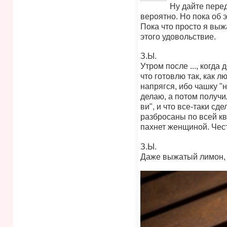
Vote up!
Ну дайте перед
вероятно. Но пока об э
Пока что просто я выж
этого удовольствие.
З.Ы.
Утром после ..., когда
что готовлю так, как 
напрягся, ибо чашку "
делаю, а потом получи
ви", и что все-таки сде
разбросаны по всей кв
пахнет женщиной. Чес
З.Ы.
Даже выжатый лимон, 