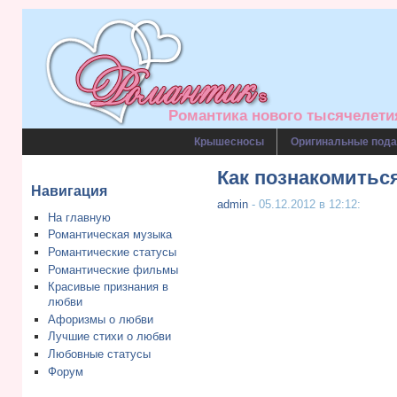
Романтика нового тысячелетия
Крышесносы
Оригинальные пода
Как познакомиться
Навигация
admin
- 05.12.2012 в 12:12:
На главную
Романтическая музыка
Романтические статусы
Романтические фильмы
Красивые признания в
любви
Афоризмы о любви
Лучшие стихи о любви
Любовные статусы
Форум