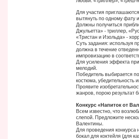
любви: «триллер», «треш-н
Для участия приглашаются
вытянуть по одному фату и
Должны получиться прибли
Джульетта» - триллер, «Ру
«Тристан и Изольда» - хо
Суть задания: используя п
должна в течение отведен
импровизацию в соответст
Для усиления эффекта при
мелодий.
Победитель выбирается по
костюма, убедительность и
Проявите изобретательнос
жанров, порою результат 
Конкурс «Напиток от Ва
Всем известно, что возлю
слепой. Предложите неско
Валентины.
Для проведения конкурса н
бокал для коктейля (для ка