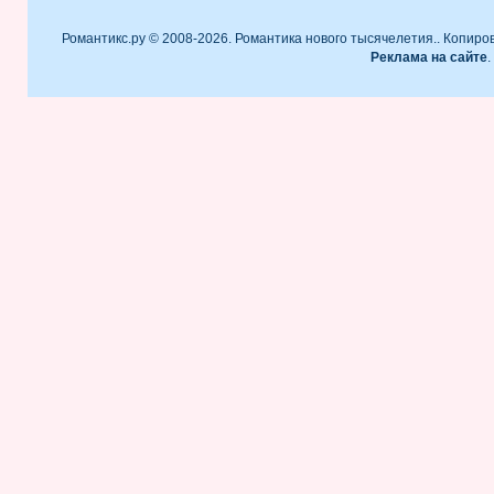
Романтикс.ру © 2008-2026. Романтика нового тысячелетия.. Копиро
Реклама на сайте
.